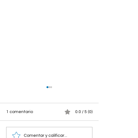
1 comentario
0.0 / 5 (0)
Open Verano Roldanillo
Parapente y vuel
Comentar y calificar...