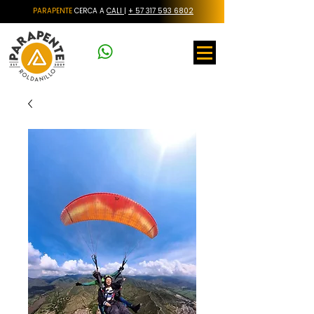
PARAPENTE
CERCA A
CALI
|
+ 57 317 593 6802