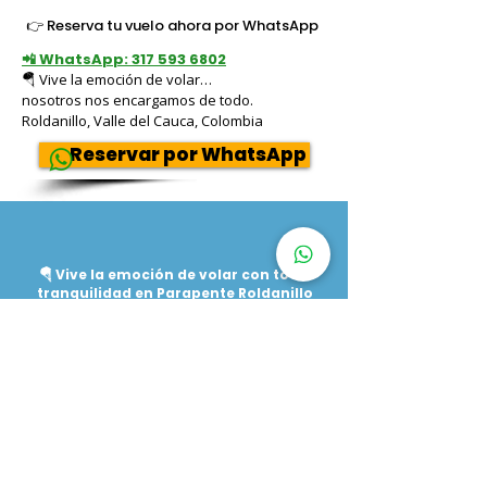
👉 Reserva tu vuelo ahora por WhatsApp
📲 WhatsApp: 317 593 6802
🪂 Vive la emoción de volar…
nosotros nos encargamos de todo.
Roldanillo, Valle del Cauca, Colombia
Reservar por WhatsApp
🪂 Vive la emoción de volar con total
tranquilidad en Parapente Roldanillo
En Parapente Roldanillo nos encargamos de todo para
que tú solo disfrutes. Vuela sobre el paisaje mágico de
Roldanillo y vive una experiencia única desde el aire.
✅ No necesitas experiencia: volarás acompañado de
pilotos certificados
✅ Atención personalizada desde el primer momento
✅ Seguridad, confianza y vistas espectaculares del
Valle del Cauca
✨ Tú solo vienes a disfrutar… nosotros hacemos el resto.