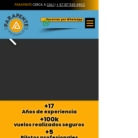
PARAPENTE
CERCA A
CALI
|
+ 57 317 593 6802
Reservar por WhatsApp
+17
Años de experiencia
+100k
vuelos realizados seguros
+5
Pilotos profesionales