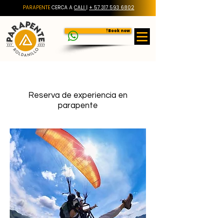
PARAPENTE
CERCA A
CALI
|
+ 57 317 593 6802
Book now!
Reserva de experiencia en
parapente