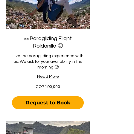
🎫Paragliding Flight
Roldanillo 🙂
Live the paragliding experience with
us. We ask for your availability in the
morning 🙂
Read More
190,000
COP 190,000
Colombian
pesos
Request to Book