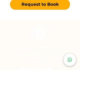
Request to Book
Parapente Roldanillo® ofrece vuelos tándem
seguros, sostenibles y exclusivos en el mejor
destino de parapente en Colombia. Vive la
experiencia de volar con pilotos certificados, a
pocas horas de Cali.
Reservar vuelo en Parapente
Ubicación Oficina Parapente
Roldanillo ®