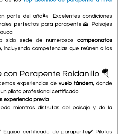
an parte del año🌬️ Excelentes condiciones 
ales perfectos para parapente🌄 Paisajes 
Cauca
ha sido sede de numerosos 
campeonatos 
e
, incluyendo competencias que reúnen a los 
 con Parapente Roldanillo 🪂
cemos experiencias de 
vuelo tándem
, donde 
 piloto profesional certificado.
s experiencia previa
.
odo mientras disfrutas del paisaje y de la 
 Equipo certificado de parapente✔️ Pilotos 