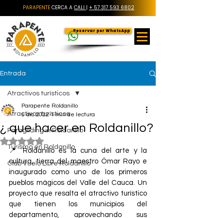
PARAPENTE
CERCA A
CALI
|
+ 57 317 593 6802
Reservar por WhatsApp
Entrada
Atractivos turísticos
Parapente Roldanillo
Atractivos turísticos
5 dic 2022
1 min de lectura
¿ que hacer en Roldanillo?
Paragliding in Roldanillo
Obtuvo NaN de 5 estrellas.
Turismo en Roldanillo
📍 Roldanillo es la cuna del arte y la 
cultura, tierra del maestro Ómar Rayo e 
Club Vuelo Libre Roldanillo
inaugurado como uno de los primeros 
pueblos mágicos del Valle del Cauca. Un 
proyecto que resalta el atractivo turístico 
que tienen los municipios del 
departamento, aprovechando sus 