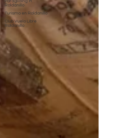
Paragliding in
Roldanillo
Turismo en Roldanillo
Club Vuelo Libre
Roldanillo