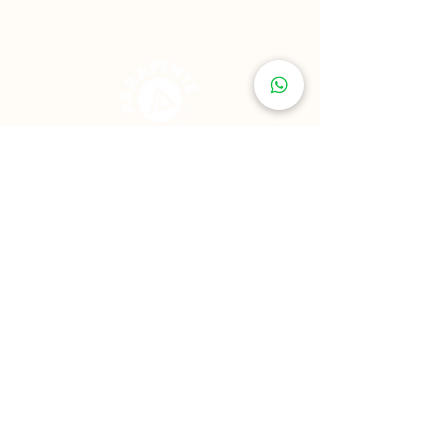
Parapente Roldanillo® ofrece vuelos tándem
seguros, sostenibles y exclusivos en el mejor
destino de parapente en Colombia. Vive la
experiencia de volar con pilotos certificados, a
pocas horas de Cali.
Reservar vuelo en Parapente
Ubicación Oficina Parapente
Roldanillo ®