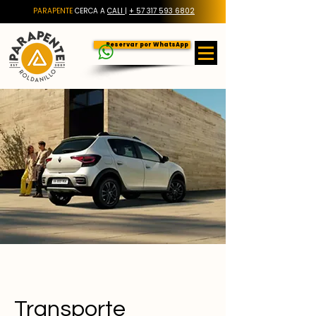
PARAPENTE
CERCA A
CALI
|
+ 57 317 593 6802
Reservar por WhatsApp
Transporte