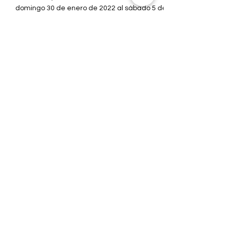
Roldanillo,Valle del Cauca en Colombia, del
domingo 30 de enero de 2022 al sábado 5 de
febrero de 20
Load video
kocot.
21 dic 2021
1 min de lectura
Why should you FLY in